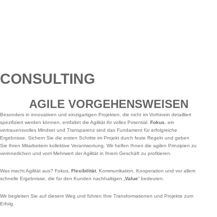
CONSULTING
AGILE VORGEHENSWEISEN
Besonders in innovativen und einzigartigen Projekten, die nicht im Vorhinein detailliert
spezifiziert werden können, entfaltet die Agilität ihr volles Potential.
Fokus
, ein
vertrauensvolles Mindset und Transparenz sind das Fundament für erfolgreiche
Ergebnisse. Sichern Sie die ersten Schritte im Projekt durch feste Regeln und geben
Sie Ihren Mitarbeitern kollektive Verantwortung. Wir helfen Ihnen die agilen Prinzipien zu
verinnerlichen und vom Mehrwert der Agilität in Ihrem Geschäft zu profitieren.
Was macht Agilität aus? Fokus,
Flexibilität
, Kommunikation, Kooperation und vor allem
schnelle Ergebnisse, die für den Kunden nachhaltigen „
Value
“ bedeuten.
Wir begleiten Sie auf diesem Weg und führen Ihre Transformationen und Projekte zum
Erfolg.