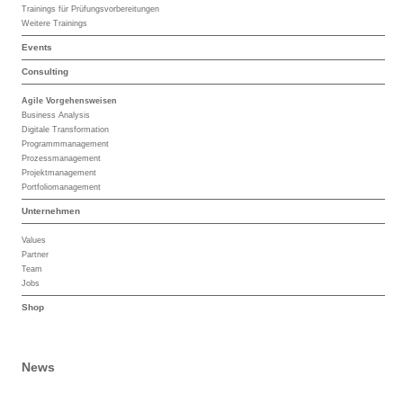
Trainings für Prüfungsvorbereitungen
Weitere Trainings
Events
Consulting
Agile Vorgehensweisen
Business Analysis
Digitale Transformation
Programmmanagement
Prozessmanagement
Projektmanagement
Portfoliomanagement
Unternehmen
Values
Partner
Team
Jobs
Shop
News