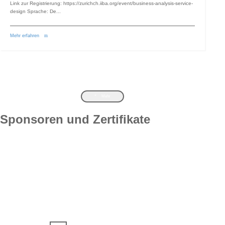
Link zur Registrierung: https://zurichch.iiba.org/event/business-analysis-service-
design Sprache: De...
Mehr erfahren
Switch The Language
Mehr
English
Deutsch
Sponsoren und Zertifikate