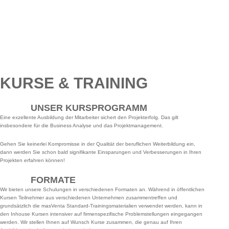
KURSE & TRAINING
UNSER KURSPROGRAMM
Eine exzellente Ausbildung der Mitarbeiter sichert den Projekterfolg. Das gilt
insbesondere für die Business Analyse und das Projektmanagement.
Gehen Sie keinerlei Kompromisse in der Qualität der beruflichen Weiterbildung ein,
dann werden Sie schon bald signifikante Einsparungen und Verbesserungen in Ihren
Projekten erfahren können!
FORMATE
Wir bieten unsere Schulungen in verschiedenen Formaten an. Während in öffentlichen
Kursen Teilnehmer aus verschiedenen Unternehmen zusammentreffen und
grundsätzlich die masVenta Standard-Trainingsmaterialien verwendet werden, kann in
den Inhouse Kursen intensiver auf firmenspezifische Problemstellungen eingegangen
werden. Wir stellen Ihnen auf Wunsch Kurse zusammen, die genau auf Ihren