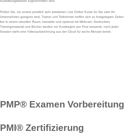
Ausbildungsbedarf zugeschnitten sind.
Prüfen Sie, ob unsere preislich sehr attraktiven Live Online Kurse für Sie oder Ihr
Unternehmen geeignet sind. Trainer und Teilnehmer treffen sich zu festgelegten Zeiten
live in einem virtuellen Raum, interaktiv und optional mit Webcam. Gedrucktes
Trainingsmaterial und Bücher werden vor Kursbeginn per Post versandt, nach jeder
Session steht eine Videoaufzeichnung aus der Cloud für sechs Monate bereit.
PMP® Examen Vorbereitung
PMI® Zertifizierung