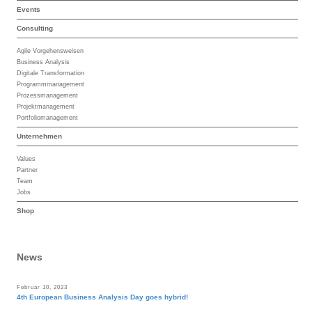
Events
Consulting
Agile Vorgehensweisen
Business Analysis
Digitale Transformation
Programmmanagement
Prozessmanagement
Projektmanagement
Portfoliomanagement
Unternehmen
Values
Partner
Team
Jobs
Shop
News
Februar 10, 2023
4th European Business Analysis Day goes hybrid!