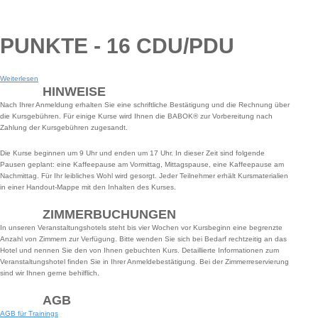
PUNKTE - 16 CDU/PDU
Weiterlesen
HINWEISE
Nach Ihrer Anmeldung erhalten Sie eine schriftliche Bestätigung und die Rechnung über
die Kursgebühren. Für einige Kurse wird Ihnen die BABOK® zur Vorbereitung nach
Zahlung der Kursgebühren zugesandt.
Die Kurse beginnen um 9 Uhr und enden um 17 Uhr. In dieser Zeit sind folgende
Pausen geplant: eine Kaffeepause am Vormittag, Mittagspause, eine Kaffeepause am
Nachmittag. Für Ihr leibliches Wohl wird gesorgt. Jeder Teilnehmer erhält Kursmaterialien
in einer Handout-Mappe mit den Inhalten des Kurses.
ZIMMERBUCHUNGEN
In unseren Veranstaltungshotels steht bis vier Wochen vor Kursbeginn eine begrenzte
Anzahl von Zimmern zur Verfügung. Bitte wenden Sie sich bei Bedarf rechtzeitig an das
Hotel und nennen Sie den von Ihnen gebuchten Kurs. Detaillierte Informationen zum
Veranstaltungshotel finden Sie in Ihrer Anmeldebestätigung. Bei der Zimmerreservierung
sind wir Ihnen gerne behilflich.
AGB
AGB für Trainings