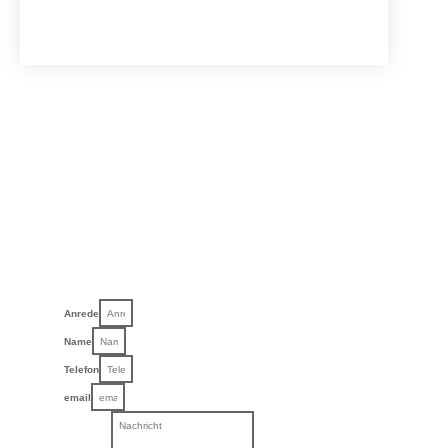
Switch The Language
English
Deutsch
Anrede
Name
Telefon
email