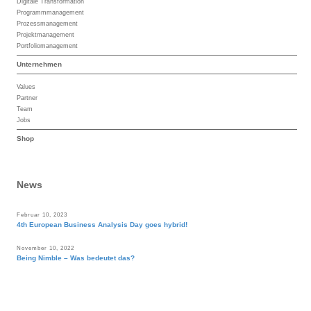
Digitale Transformation
Programmmanagement
Prozessmanagement
Projektmanagement
Portfoliomanagement
Unternehmen
Values
Partner
Team
Jobs
Shop
News
Februar 10, 2023
4th European Business Analysis Day goes hybrid!
November 10, 2022
Being Nimble – Was bedeutet das?