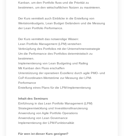
Kanban, um den Portfolio fluss und die Priorität zu
bestimmen, um den wirtschaftlichen Nutzen zu maximieren.
Der Kurs vermittelt auch Einblicke in die Erstellung von
Wertstrombudgets, Lean Budget Geländern und die Messung
der Lean Portfolio Performance.
Der Kurs vermittelt das notwendige Wissen:
Lean Portfolio Management (LPM) verstehen
Verknüpfung des Portfolios mit der Unternehmensstrategie
Um die Performance des Portfolios deterministisch zu
bestimmen.
Implementierung von Lean Budgeting und Railing
Mit Kanban den Fluss erschaffen
Unterstützung der operativen Exzellenz durch agile PMO- und
CoP-Koordinaten-Wertströme zur Messung der LPM-
Performance
Erstellung eines Plans für die LPM-Implementierung
Inhalt des Seminars
Einführung in das Lean Portfolio Management (LPM)
Strategieentwicklung und Investitionsfinanzierung
Anwendung von Agile Portfolio Operations
Anwendung von Lean Governance
Implementierung der LPM-Funktionalität
Für wen ist dieser Kurs geeignet?