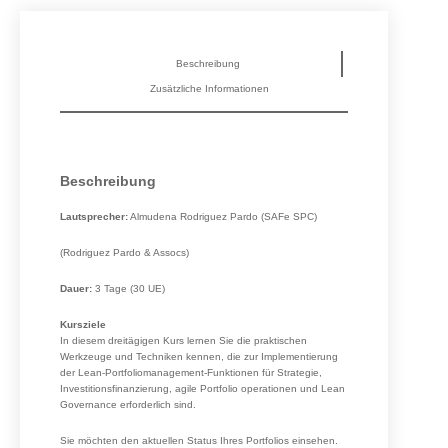
Beschreibung
Zusätzliche Informationen
Beschreibung
Lautsprecher:
Almudena Rodriguez Pardo (SAFe SPC)
(Rodriguez Pardo & Assocs)
Dauer:
3 Tage (30 UE)
Kursziele
In diesem dreitägigen Kurs lernen Sie die praktischen
Werkzeuge und Techniken kennen, die zur Implementierung
der Lean-Portfoliomanagement-Funktionen für Strategie,
Investitionsfinanzierung, agile Portfolio operationen und Lean
Governance erforderlich sind.
Sie möchten den aktuellen Status Ihres Portfolios einsehen.