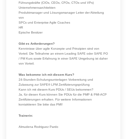
Führungskräfte (CIOs, CEOs, CFOs, CTOs und VPs)
Unternehmensarchitekten
Produktmanager und Lösungsmanager Leiter der Abteilung
von
SPCs und Enterprise Agile Coaches
HR
Epische Besitzer
Gibt es Anforderungen?
Kenntnisse über agile Konzepte und Prinzipien sind von
Vorteil. Die Teilnahme an einem Leading SAFE oder SAFE PO
/ PM Kurs sowie Erfahrung in einer SAFE Umgebung ist daher
von Vorteil.
Was bekomme ich mit diesem Kurs?
24-Stunden-Schulungsunterlagen Vorbereitung und
Zulassung zur SAFE® LPM Zertifizierungsprüfung
Kann ich mit diesem Kurs PDUs / SEUs bekommen?
Ja, für diesen Kurs können Sie PDUs für die PMP & PMI-ACP
Zertifizierungen erhalten. Für weitere Informationen
kontaktieren Sie bitte das PMI!
Trainerin:
Almudena Rodriguez Pardo